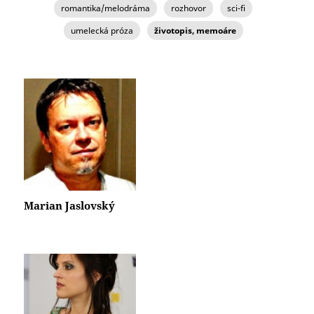
romantika/melodráma
rozhovor
sci-fi
umelecká próza
životopis, memoáre
Marian Jaslovský