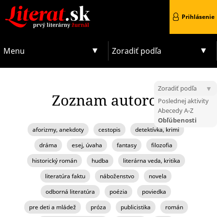
Prihlásenie
Menu
Zoradiť podľa
Zoradiť podľa
Zoznam autorov
Poslednej aktivity
Abecedy A-Z
Obľúbenosti
aforizmy, anekdoty
cestopis
detektívka, krimi
dráma
esej, úvaha
fantasy
filozofia
historický román
hudba
literárna veda, kritika
literatúra faktu
náboženstvo
novela
odborná literatúra
poézia
poviedka
pre deti a mládež
próza
publicistika
román