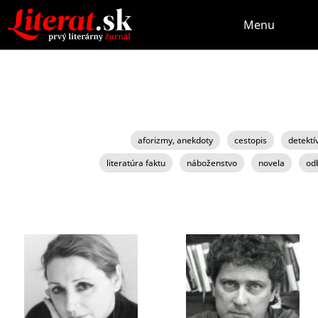
Menu
aforizmy, anekdoty
cestopis
detektí
literatúra faktu
náboženstvo
novela
odb