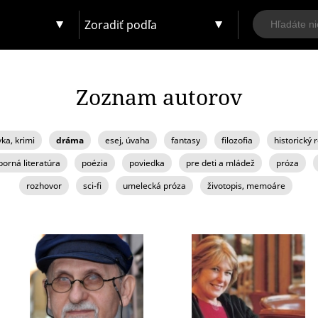
Zoradiť podľa
Zoznam autorov
vka, krimi
dráma
esej, úvaha
fantasy
filozofia
historický
orná literatúra
poézia
poviedka
pre deti a mládež
próza
rozhovor
sci-fi
umelecká próza
životopis, memoáre