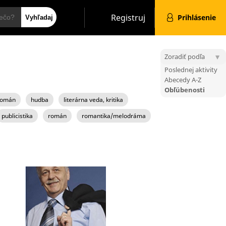
Hľadať
Registruj
Prihlásenie
Zoradiť podľa
Poslednej aktivity
Abecedy A-Z
Obľúbenosti
 román
hudba
literárna veda, kritika
publicistika
román
romantika/melodráma