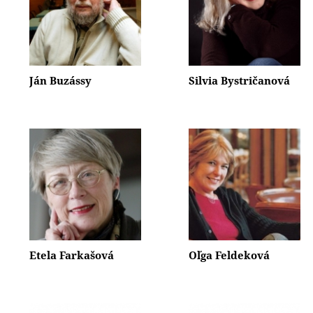
Ján Buzássy
Silvia Bystričanová
Etela Farkašová
Oľga Feldeková