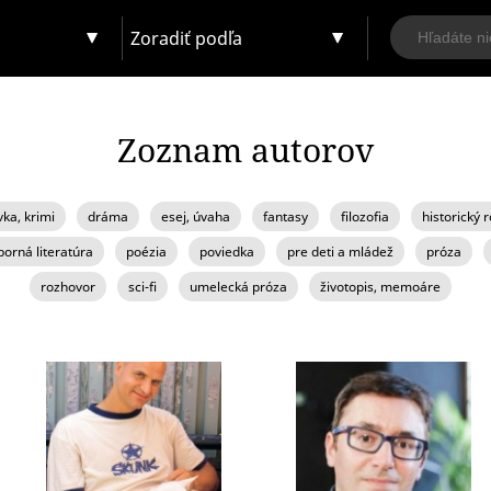
Zoradiť podľa
Zoznam autorov
vka, krimi
dráma
esej, úvaha
fantasy
filozofia
historický
orná literatúra
poézia
poviedka
pre deti a mládež
próza
rozhovor
sci-fi
umelecká próza
životopis, memoáre