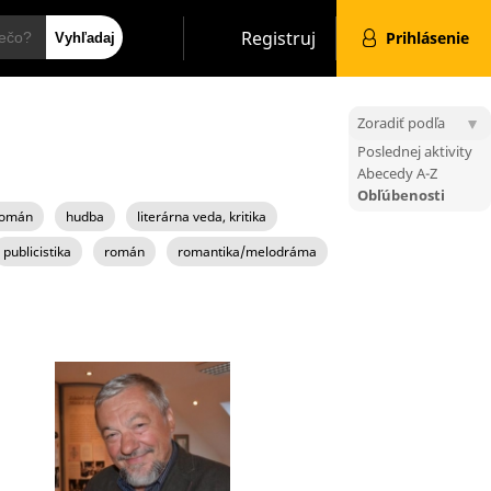
Hľadať
Registruj
Prihlásenie
Zoradiť podľa
Poslednej aktivity
Abecedy A-Z
Obľúbenosti
 román
hudba
literárna veda, kritika
publicistika
román
romantika/melodráma