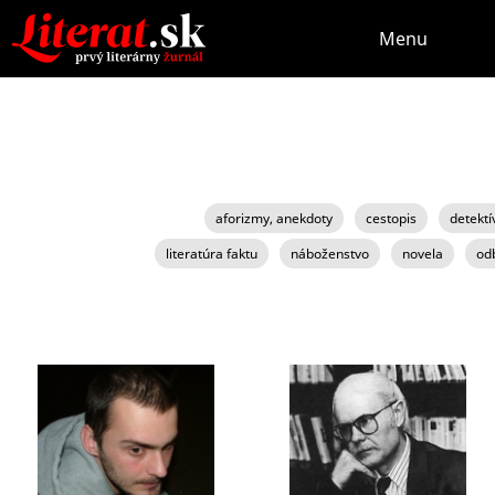
Menu
aforizmy, anekdoty
cestopis
detektí
literatúra faktu
náboženstvo
novela
odb
STRÁNKY