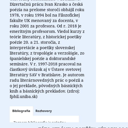
Dizertačnú prácu Ivan Krasko a česká
poézia na prelome storočí obhájil roku
1978, v roku 1994 bol na Filozofickej
fakulte UK menovaný za docenta, v
roku 2001 za profesora. Od r. 2018 je
emeritným profesorom. Viedol kurzy z
teórie literatúry, z historickej poetiky
poézie 20. a 21. storočia, z
interpretácie a poetiky slovenskej
literatúry, z tropológie a verzológie, zo
španielskej poézie a doktorandské
semináre. V r. 1997-2018 pracoval na
čiastkový úväzok aj v Ústave svetovej
literatúry SAV v Bratislave. Je autorom
radu literárnovedných prác o poézii a
o jej preklade, pôvodných básnických
kníh a básnických prekladov. (zdroj:
fphil.uniba.sk)
Bibliografia
Rozhovory
Zoznam bibliografie je prázdny