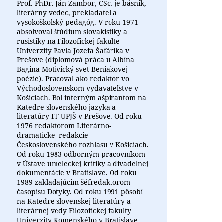
Prof. PhDr. Ján Zambor, CSc, je básnik,
literárny vedec, prekladateľ a
vysokoškolský pedagóg. V roku 1971
absolvoval štúdium slovakistiky a
rusistiky na Filozofickej fakulte
Univerzity Pavla Jozefa Šafárika v
Prešove (diplomová práca u Albína
Bagina Motivický svet Beniakovej
poézie). Pracoval ako redaktor vo
Východoslovenskom vydavateľstve v
Košiciach. Bol interným ašpirantom na
Katedre slovenského jazyka a
literatúry FF UPJŠ v Prešove. Od roku
1976 redaktorom Literárno-
dramatickej redakcie
Československého rozhlasu v Košiciach.
Od roku 1983 odborným pracovníkom
v Ústave umeleckej kritiky a divadelnej
dokumentácie v Bratislave. Od roku
1989 zakladajúcim šéfredaktorom
časopisu Dotyky. Od roku 1991 pôsobí
na Katedre slovenskej literatúry a
literárnej vedy Filozofickej fakulty
Univerzity Komenského v Bratislave.