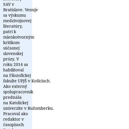
SAV v
Bratislave. Venuje
sa výskumu
medzivojnovej
literatúry,
patrí k
mienkotvorným
kritikom
súčasnej
slovenskej
prózy. V
roku 2014 sa
habilitoval
na Filozofickej
fakulte UPJŠ v Košiciach.
Ako externý
spolupracovník
prednáša
na Katolíckej
univerzite v Ružomberku.
Pracoval ako
redaktor v
časopisoch