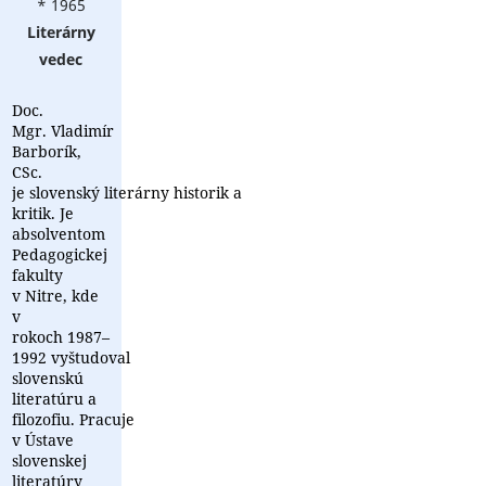
* 1965
Literárny
vedec
Doc.
Mgr. Vladimír
Barborík,
CSc.
je slovenský literárny historik a
kritik. Je
absolventom
Pedagogickej
fakulty
v Nitre, kde
v
rokoch 1987–
1992 vyštudoval
slovenskú
literatúru a
filozofiu. Pracuje
v Ústave
slovenskej
literatúry