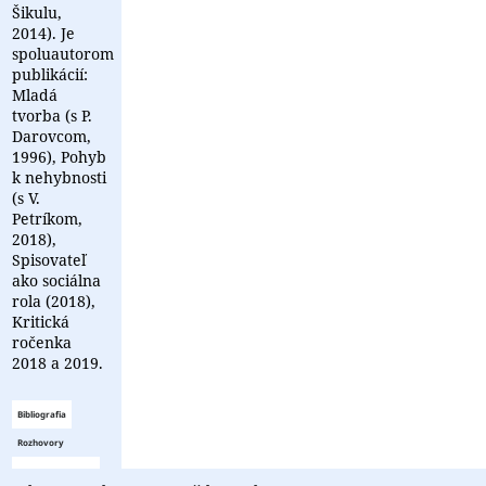
Šikulu,
2014). Je
spoluautorom
publikácií:
Mladá
tvorba (s P.
Darovcom,
1996), Pohyb
k nehybnosti
(s V.
Petríkom,
2018),
Spisovateľ
ako sociálna
rola (2018),
Kritická
ročenka
2018 a 2019.
Bibliografia
Rozhovory
Zoznam