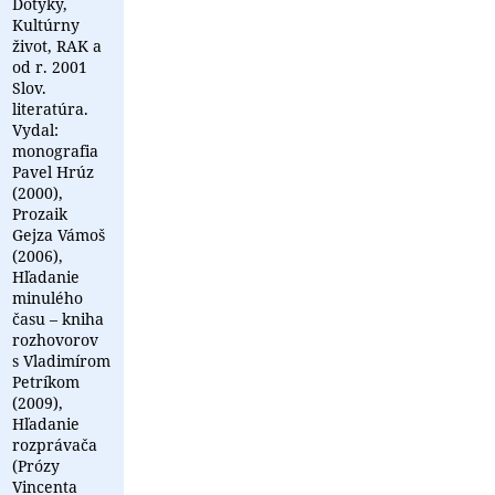
Dotyky,
Kultúrny
život, RAK a
od r. 2001
Slov.
literatúra.
Vydal:
monografia
Pavel Hrúz
(2000),
Prozaik
Gejza Vámoš
(2006),
Hľadanie
minulého
času – kniha
rozhovorov
s Vladimírom
Petríkom
(2009),
Hľadanie
rozprávača
(Prózy
Vincenta