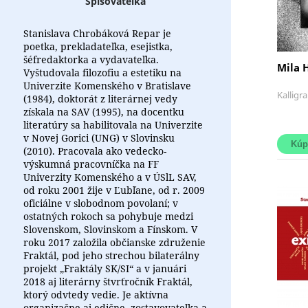
Spisovateľka
Stanislava Chrobáková Repar je
poetka, prekladateľka, esejistka,
šéfredaktorka a vydavateľka.
Mila 
Vyštudovala filozofiu a estetiku na
Univerzite Komenského v Bratislave
Kalligr
(1984), doktorát z literárnej vedy
získala na SAV (1995), na docentku
literatúry sa habilitovala na Univerzite
v Novej Gorici (UNG) v Slovinsku
(2010). Pracovala ako vedecko-
výskumná pracovníčka na FF
Univerzity Komenského a v ÚSlL SAV,
od roku 2001 žije v Ľubľane, od r. 2009
oficiálne v slobodnom povolaní; v
ostatných rokoch sa pohybuje medzi
Slovenskom, Slovinskom a Fínskom. V
roku 2017 založila občianske združenie
Fraktál, pod jeho strechou bilaterálny
projekt „Fraktály SK/SI“ a v januári
2018 aj literárny štvrťročník Fraktál,
ktorý odvtedy vedie. Je aktívna
organizačne aj edične, zostavovateľka a