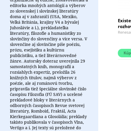
editorka mnohých antológií a výberov
zo slovenskej i slovinskej literatúry
doma aj v zahraničí (USA, Mexiko,
Existe
Veľká Británia, krajiny V4 a bývalej
rozhov
Juhoslávie a i.), prekladateľka
Renesa
literatúry, filozofie a humanistiky zo
slovinčiny do slovenčiny a vice versa. V
slovenčine aj slovinčine píše poéziu,
prózu, esejistiku a kultúrnu
publicistiku, a tiež literárnovedné
žánre. Autorsky doteraz uverejnila 29
samostatných kníh, monografií a
rozsiahlych expertíz, preložila 26
knižných titulov, najmä výberov z
poézie, ale aj románovú tvorbu,
pripravila tiež špeciálne slovinské číslo
časopisu Filozofia (FÚ SAV) a ucelené
prekladové bloky v literárnych a
odborných časopisoch Revue svetovej
literatúry, Romboid, Fraktál, Acta
Kierkegaardiana a Glosolália; preklady
takisto publikovala v časopisoch Vlna,
Vertigo a i. Jej texty sú preložené do