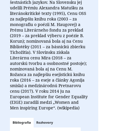
šestnástich jazykov. Na Slovensku jej
udelili Prémiu Alexandra Matušku za
literánokritické texty (1995), Cenu OSS
za najlepšiu knihu roka (2003 – za
monografiu o poézii M. Haugovej) a
Prému Literárneho fondu za preklad
(2019 – za preklad výberu z poézie B.
Korun); nominovaná bola aj na Cenu
Bibliotéky (2011 – za básnickú zbierku
Tichožitia). V Slovinsku získala
Literárnu cenu Mira (2018 – za
autorskú tvorbu a osobnostné postoje);
nominovaná bola aj na Cenu M.
Rožanca za najlepšiu esejistickú knihu
roka (2016 – za eseje a články Agonija
smisla) a medzinárodnú Pretnarovu
cenu (2017). V roku 2014 ju na
European Institute for Gender Equality
(EIGE) zaradili medzi „Women and
Men inspiring Europe“. (wikipedia)
Bibliografia
Rozhovory