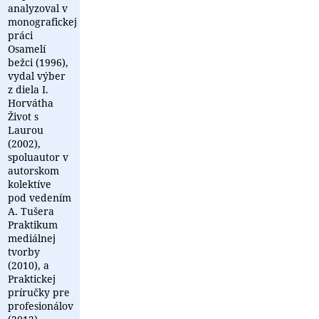
analyzoval v
monografickej
práci
Osamelí
bežci (1996),
vydal výber
z diela I.
Horvátha
Život s
Laurou
(2002),
spoluautor v
autorskom
kolektíve
pod vedením
A. Tušera
Praktikum
mediálnej
tvorby
(2010), a
Praktickej
príručky pre
profesionálov