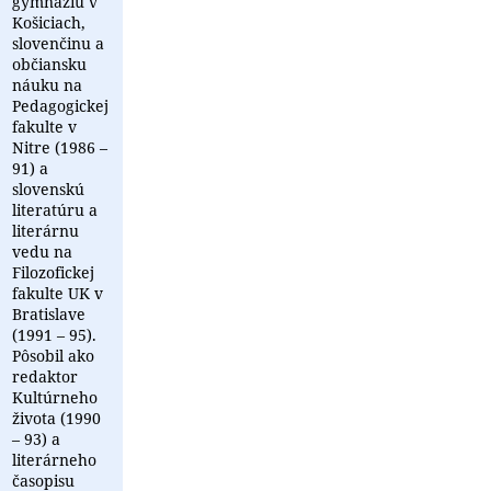
gymnáziu v
Košiciach,
slovenčinu a
občiansku
náuku na
Pedagogickej
fakulte v
Nitre (1986 –
91) a
slovenskú
literatúru a
literárnu
vedu na
Filozofickej
fakulte UK v
Bratislave
(1991 – 95).
Pôsobil ako
redaktor
Kultúrneho
života (1990
– 93) a
literárneho
časopisu