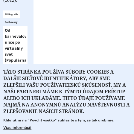
(2012).
Bibliografia
Rozhovory
Od
karnevalovej
ulice po
virtuálny
svet
(Populárna
kultúra a
TÁTO STRÁNKA POUŽÍVA SÚBORY COOKIES A
masové
▼ zobraziť
DALŠIE SIEŤOVÉ IDENTIFIKÁTORY, ABY SME
médiá)
viac ▼
Eurokódex
ZLEPŠILI VAŠU POUŽÍVATEĽSKÚ SKÚSENOSŤ. MY A
2013
NAŠI PARTNERI MÁME K TÝMTO ÚDAJOM PRÍSTUP
ALEBO ICH UKLADÁME. TIETO ÚDAJE POUŽÍVAME
Posledná
večera a
NAJMÄ NA ANONYMNÚ ANALÝZU NÁVŠTEVNOSTI A
O PORTÁLI
O DRUŽSTVE
SPONZORI
KONTAKT
iné
ZLEPŠOVANIE NAŠICH STRÁNOK.
radosti
Kliknutím na "Povoliť všetko" súhlasíte s tým, že tak urobíme.
PT
Projekt z verejných fondov podporil
Marenčin
Viac informácií
2013