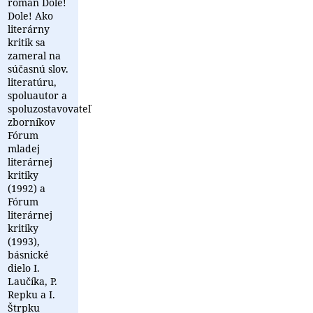
román Dole!
Dole! Ako
literárny
kritik sa
zameral na
súčasnú slov.
literatúru,
spoluautor a
spoluzostavovateľ
zborníkov
Fórum
mladej
literárnej
kritiky
(1992) a
Fórum
literárnej
kritiky
(1993),
básnické
dielo I.
Laučíka, P.
Repku a I.
Štrpku