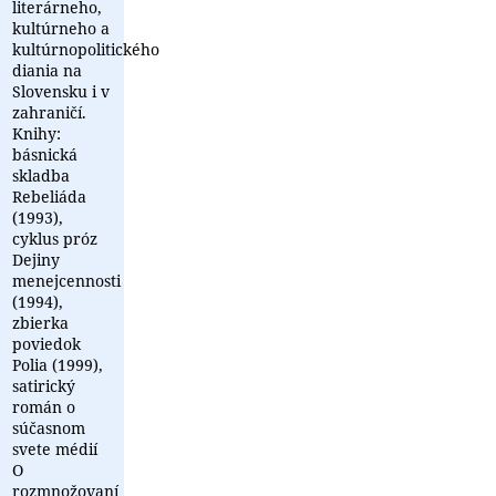
literárneho,
kultúrneho a
kultúrnopolitického
diania na
Slovensku i v
zahraničí.
Knihy:
básnická
skladba
Rebeliáda
(1993),
cyklus próz
Dejiny
menejcennosti
(1994),
zbierka
poviedok
Polia (1999),
satirický
román o
súčasnom
svete médií
O
rozmnožovaní