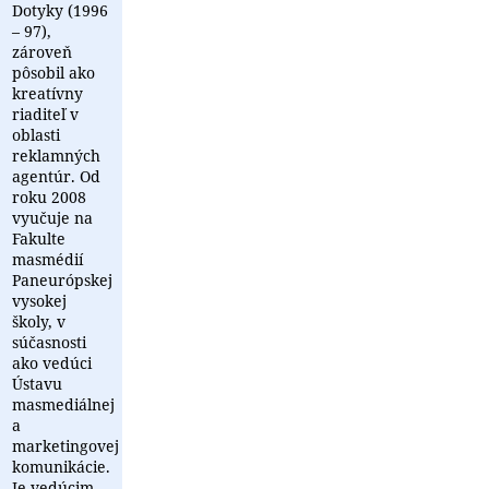
Dotyky (1996
– 97),
zároveň
pôsobil ako
kreatívny
riaditeľ v
oblasti
reklamných
agentúr. Od
roku 2008
vyučuje na
Fakulte
masmédií
Paneurópskej
vysokej
školy, v
súčasnosti
ako vedúci
Ústavu
masmediálnej
a
marketingovej
komunikácie.
Je vedúcim