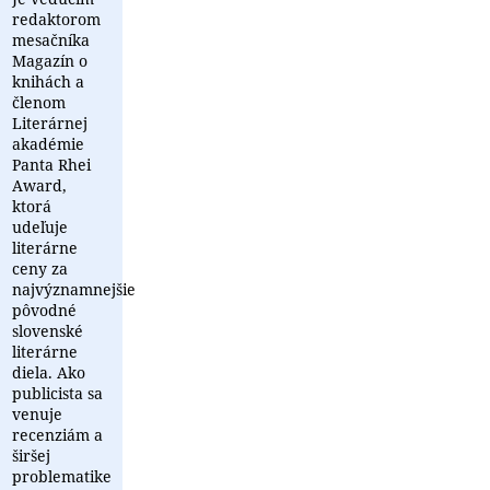
redaktorom
mesačníka
Magazín o
knihách a
členom
Literárnej
akadémie
Panta Rhei
Award,
ktorá
udeľuje
literárne
ceny za
najvýznamnejšie
pôvodné
slovenské
literárne
diela. Ako
publicista sa
venuje
recenziám a
širšej
problematike