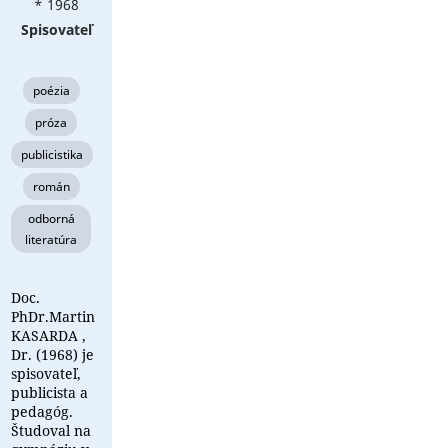
* 1968
Spisovateľ
poézia
próza
publicistika
román
odborná
literatúra
Doc.
PhDr.Martin
KASARDA ,
Dr. (1968) je
spisovateľ,
publicista a
pedagóg.
Študoval na