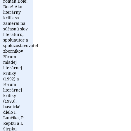
román Dole!
Dole! Ako
literárny
kritik sa
zameral na
súčasnú slov.
literatúru,
spoluautor a
spoluzostavovateľ
zborníkov
Fórum
mladej
literárnej
kritiky
(1992) a
Fórum
literárnej
kritiky
(1993),
básnické
dielo I.
Laučíka, P.
Repku a I.
Štrpku