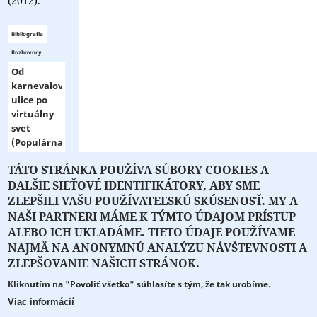
(2012).
Bibliografia
Rozhovory
Od
karnevalovej
ulice po
virtuálny
svet
(Populárna
kultúra a
TÁTO STRÁNKA POUŽÍVA SÚBORY COOKIES A
masové
▼ zobraziť
DALŠIE SIEŤOVÉ IDENTIFIKÁTORY, ABY SME
médiá)
viac ▼
Eurokódex
ZLEPŠILI VAŠU POUŽÍVATEĽSKÚ SKÚSENOSŤ. MY A
2013
NAŠI PARTNERI MÁME K TÝMTO ÚDAJOM PRÍSTUP
ALEBO ICH UKLADÁME. TIETO ÚDAJE POUŽÍVAME
Posledná
večera a
NAJMÄ NA ANONYMNÚ ANALÝZU NÁVŠTEVNOSTI A
O PORTÁLI
O DRUŽSTVE
SPONZORI
KONTAKT
iné
ZLEPŠOVANIE NAŠICH STRÁNOK.
radosti
Kliknutím na "Povoliť všetko" súhlasíte s tým, že tak urobíme.
PT
Projekt z verejných fondov podporil
Marenčin
Viac informácií
2013