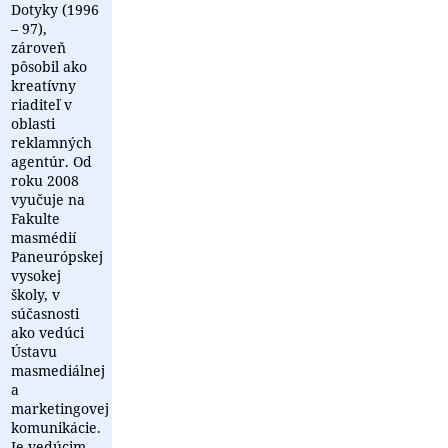
Dotyky (1996
– 97),
zároveň
pôsobil ako
kreatívny
riaditeľ v
oblasti
reklamných
agentúr. Od
roku 2008
vyučuje na
Fakulte
masmédií
Paneurópskej
vysokej
školy, v
súčasnosti
ako vedúci
Ústavu
masmediálnej
a
marketingovej
komunikácie.
Je vedúcim