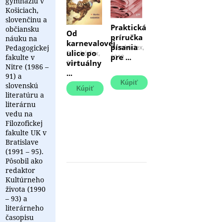
gymnáziu v
Košiciach,
slovenčinu a
Praktická
občiansku
Od
príručka
náuku na
karnevalovej
písania
Rozdiel
Eurokódex,
Pedagogickej
ulice po
Publikácia
Eurokódex,
medzi
pre ...
fakulte v
2012
nie
virtuálny
2013
základnou
Nitre (1986 –
je
...
znalosťou
91) a
polemikou
písania
slovenskú
o
a
literatúru a
estetike
ovládaním
literárnu
populárneho
remesla
vedu na
a
písania
Filozofickej
vysokého
je
fakulte UK v
umenia,
obrovský.
Bratislave
ale
Azda
pátraním
(1991 – 95).
...
po
Pôsobil ako
tom,
redaktor
čo
Kultúrneho
...
života (1990
– 93) a
literárneho
časopisu