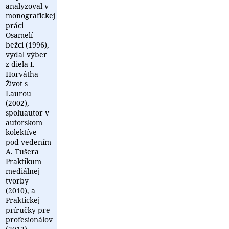
analyzoval v
monografickej
práci
Osamelí
bežci (1996),
vydal výber
z diela I.
Horvátha
Život s
Laurou
(2002),
spoluautor v
autorskom
kolektíve
pod vedením
A. Tušera
Praktikum
mediálnej
tvorby
(2010), a
Praktickej
príručky pre
profesionálov