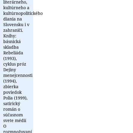
literárneho,
kultúrneho a
kultúrnopolitického
diania na
Slovensku i v
zahraničí.
Knihy:
básnická
skladba
Rebeliáda
(1993),
cyklus próz
Dejiny
menejcennosti
(1994),
zbierka
poviedok
Polia (1999),
satirický
román o
súčasnom
svete médií
O
rozmnožovaní