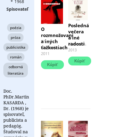
* 1968
Spisovateľ
Posledná
poézia
O
večera
rozmnožovaní
a iné
Posledná
próza
PT
a iných
Veselý
PT
večera
radosti
Marenčin,
realistický
ťažkostiach
publicistika
Marenčin,
a
2013
román
2011
iné
román
o
radosti
súčasnom
je
odborná
svete
knihou
literatúra
médií.
zahŕňajúcou
Čarodejnice,
sedem
plastickí
poviedok,
chirurgovia,
Doc.
ktoré
...
PhDr.Martin
spája
KASARDA ,
...
Dr. (1968) je
spisovateľ,
publicista a
pedagóg.
Študoval na