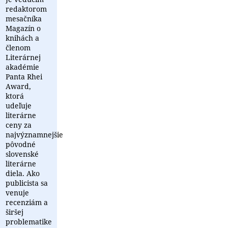
redaktorom
mesačníka
Magazín o
knihách a
členom
Literárnej
akadémie
Panta Rhei
Award,
ktorá
udeľuje
literárne
ceny za
najvýznamnejšie
pôvodné
slovenské
literárne
diela. Ako
publicista sa
venuje
recenziám a
širšej
problematike