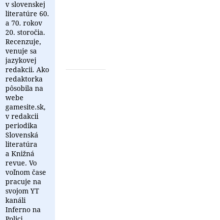
zbierka
v slovenskej
poviedok
literatúre 60.
mladej
a 70. rokov
autorky
20. storočia.
Kataríny
Recenzuje,
Vargovej.
venuje sa
...
jazykovej
redakcii. Ako
redaktorka
pôsobila na
webe
gamesite.sk,
v redakcii
periodika
Slovenská
literatúra
a Knižná
revue. Vo
voľnom čase
pracuje na
svojom YT
kanáli
Inferno na
Polici.