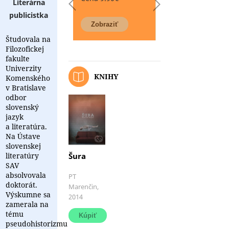
Literárna
publicistka
Študovala na
Filozofickej
fakulte
Univerzity
KNIHY
Komenského
v Bratislave
odbor
slovenský
jazyk
a literatúra.
Na Ústave
slovenskej
literatúry
Šura
SAV
absolvovala
Pod
PT
doktorát.
názvom
Marenčin,
Výskumne sa
Šura
2014
sa
zamerala na
ukrýva
tému
debutová
pseudohistorizmu