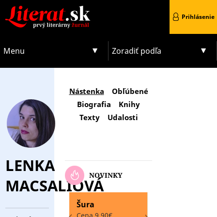
Prihlásenie
Menu
Zoradiť podľa
Nástenka
Obľúbené
Biografia
Knihy
Texty
Udalosti
LENKA
NOVINKY
MACSALIOVÁ
Šura
Sketch
Cena 9.90€
Cena 0.00€