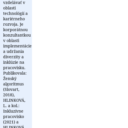
vzdelávať v
oblasti
technológií a
kariérneho
rozvoja. Je
korporátnou
konzultantkou
v oblasti
implementácie
a udržania
diverzity a
inklúzie na
pracovisku.
Publikovala:
Ženský
algoritmus
(Slovart,
2018),
HLINKOVÁ,
L. a kol.:
Inkluzívne
pracovisko
(2021) a
HLINKOVÁ,