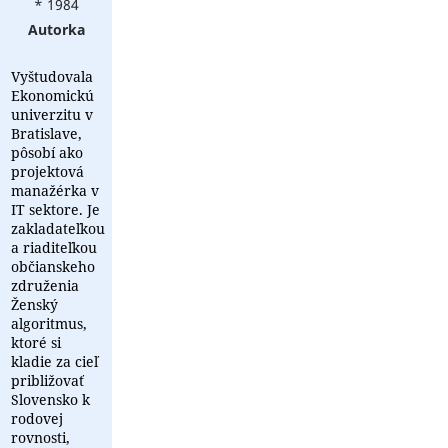
* 1984
Autorka
Vyštudovala
Ekonomickú
univerzitu v
Bratislave,
pôsobí ako
projektová
manažérka v
IT sektore. Je
zakladateľkou
a riaditeľkou
občianskeho
združenia
Ženský
algoritmus,
ktoré si
kladie za cieľ
približovať
Slovensko k
rodovej
rovnosti,