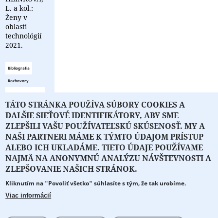
L. a kol.:
Ženy v
oblasti
technológií
2021.
Bibliografia
Rozhovory
Zoznam
TÁTO STRÁNKA POUŽÍVA SÚBORY COOKIES A
bibliografie
DALŠIE SIEŤOVÉ IDENTIFIKÁTORY, ABY SME
je prázdny
ZLEPŠILI VAŠU POUŽÍVATEĽSKÚ SKÚSENOSŤ. MY A
NAŠI PARTNERI MÁME K TÝMTO ÚDAJOM PRÍSTUP
ALEBO ICH UKLADÁME. TIETO ÚDAJE POUŽÍVAME
NAJMÄ NA ANONYMNÚ ANALÝZU NÁVŠTEVNOSTI A
O PORTÁLI
O DRUŽSTVE
SPONZORI
KONTAKT
ZLEPŠOVANIE NAŠICH STRÁNOK.
Kliknutím na "Povoliť všetko" súhlasíte s tým, že tak urobíme.
Projekt z verejných fondov podporil
Viac informácií
Copyright © 2026 Literát.sk
Cookie preferencie