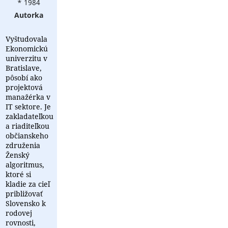
* 1984
Autorka
Vyštudovala
Ekonomickú
univerzitu v
Bratislave,
pôsobí ako
projektová
manažérka v
IT sektore. Je
zakladateľkou
a riaditeľkou
občianskeho
združenia
Ženský
algoritmus,
ktoré si
kladie za cieľ
približovať
Slovensko k
rodovej
rovnosti,