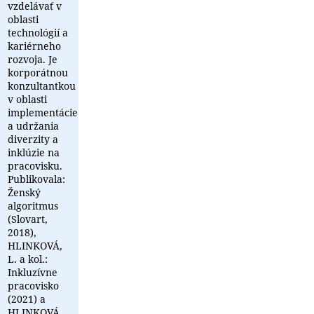
vzdelávať v
oblasti
technológií a
kariérneho
rozvoja. Je
korporátnou
konzultantkou
v oblasti
implementácie
a udržania
diverzity a
inklúzie na
pracovisku.
Publikovala:
Ženský
algoritmus
(Slovart,
2018),
HLINKOVÁ,
L. a kol.:
Inkluzívne
pracovisko
(2021) a
HLINKOVÁ,