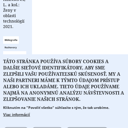
L. a kol.:
Ženy v
oblasti
technológií
2021.
Bibliografia
Rozhovory
Zoznam
TÁTO STRÁNKA POUŽÍVA SÚBORY COOKIES A
bibliografie
DALŠIE SIEŤOVÉ IDENTIFIKÁTORY, ABY SME
je prázdny
ZLEPŠILI VAŠU POUŽÍVATEĽSKÚ SKÚSENOSŤ. MY A
NAŠI PARTNERI MÁME K TÝMTO ÚDAJOM PRÍSTUP
ALEBO ICH UKLADÁME. TIETO ÚDAJE POUŽÍVAME
NAJMÄ NA ANONYMNÚ ANALÝZU NÁVŠTEVNOSTI A
O PORTÁLI
O DRUŽSTVE
SPONZORI
KONTAKT
ZLEPŠOVANIE NAŠICH STRÁNOK.
Kliknutím na "Povoliť všetko" súhlasíte s tým, že tak urobíme.
Projekt z verejných fondov podporil
Viac informácií
Copyright © 2026 Literát.sk
Cookie preferencie