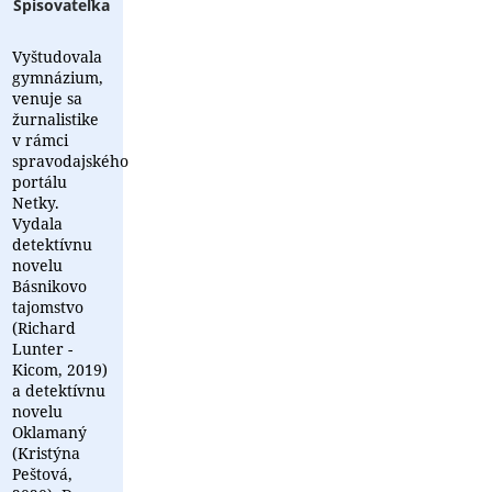
Spisovateľka
Vyštudovala
gymnázium,
venuje sa
žurnalistike
v rámci
spravodajského
portálu
Netky.
Vydala
detektívnu
novelu
Básnikovo
tajomstvo
(Richard
Lunter -
Kicom, 2019)
a detektívnu
novelu
Oklamaný
(Kristýna
Peštová,