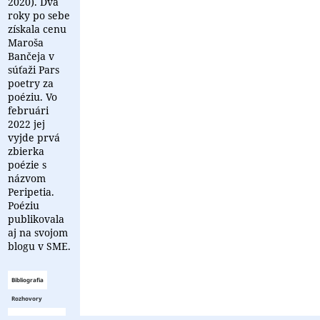
2020). Dva
roky po sebe
získala cenu
Maroša
Bančeja v
súťaži Pars
poetry za
poéziu. Vo
februári
2022 jej
vyjde prvá
zbierka
poézie s
názvom
Peripetia.
Poéziu
publikovala
aj na svojom
blogu v SME.
Bibliografia
Rozhovory
Zoznam