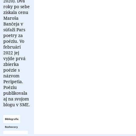
2020). Dva
roky po sebe
získala cenu
Maroša
Bančeja v
súťaži Pars
poetry za
poéziu. Vo
februári
2022 jej
vyjde prvá
zbierka
poézie s
názvom
Peripetia.
Poéziu
publikovala
aj na svojom
blogu v SME.
Bibliografia
Rozhovory
Zoznam