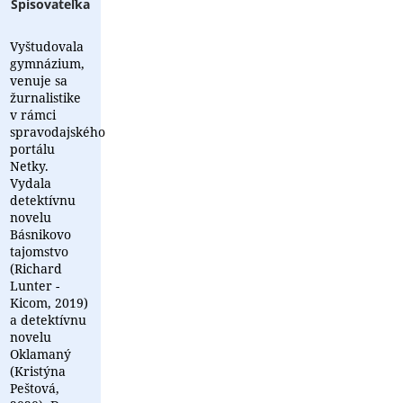
Spisovateľka
Vyštudovala
gymnázium,
venuje sa
žurnalistike
v rámci
spravodajského
portálu
Netky.
Vydala
detektívnu
novelu
Básnikovo
tajomstvo
(Richard
Lunter -
Kicom, 2019)
a detektívnu
novelu
Oklamaný
(Kristýna
Peštová,