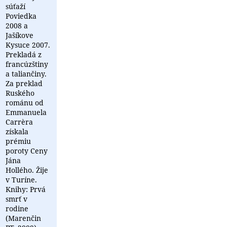
súťaží
Poviedka
2008 a
Jašíkove
Kysuce 2007.
Prekladá z
francúzštiny
a taliančiny.
Za preklad
Ruského
románu od
Emmanuela
Carrèra
získala
prémiu
poroty Ceny
Jána
Hollého. Žije
v Turíne.
Knihy: Prvá
smrť v
rodine
(Marenčin