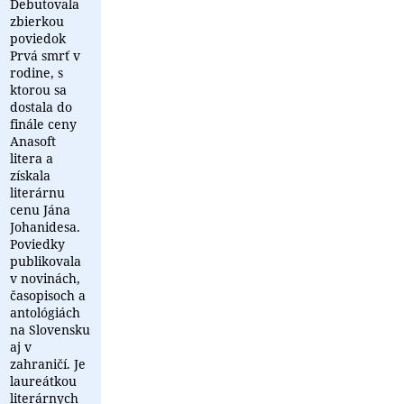
Debutovala
zbierkou
poviedok
Prvá smrť v
rodine, s
ktorou sa
dostala do
finále ceny
Anasoft
litera a
získala
literárnu
cenu Jána
Johanidesa.
Poviedky
publikovala
v novinách,
časopisoch a
antológiách
na Slovensku
aj v
zahraničí. Je
laureátkou
literárnych