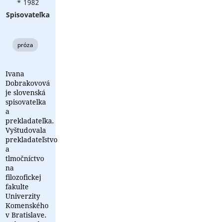
* 1982
Spisovateľka
próza
Ivana
Dobrakovová
je slovenská
spisovatelka
a
prekladateľka.
Vyštudovala
prekladateľstvo
a
tlmočníctvo
na
filozofickej
fakulte
Univerzity
Komenského
v Bratislave.