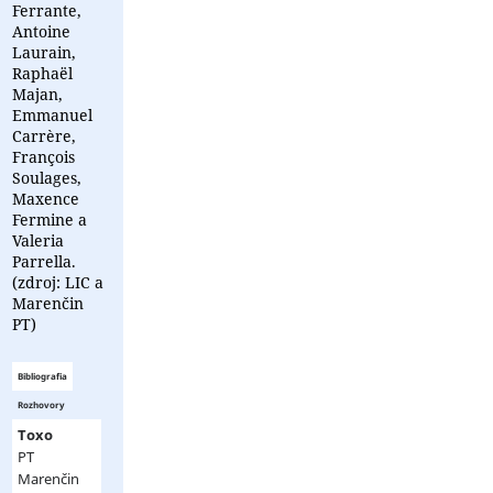
Ferrante,
Antoine
Laurain,
Raphaël
Majan,
Emmanuel
Carrère,
François
Soulages,
Maxence
Fermine a
Valeria
Parrella.
(zdroj: LIC a
Marenčin
PT)
Bibliografia
Rozhovory
Toxo
PT
Marenčin