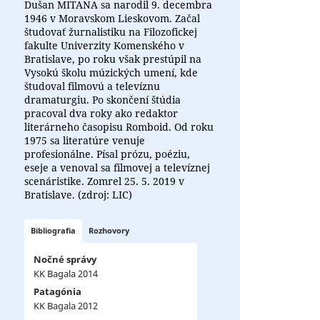
Dušan MITANA sa narodil 9. decembra
1946 v Moravskom Lieskovom. Začal
študovať žurnalistiku na Filozofickej
fakulte Univerzity Komenského v
Bratislave, po roku však prestúpil na
Vysokú školu múzických umení, kde
študoval filmovú a televíznu
dramaturgiu. Po skončení štúdia
pracoval dva roky ako redaktor
literárneho časopisu Romboid. Od roku
1975 sa literatúre venuje
profesionálne. Písal prózu, poéziu,
eseje a venoval sa filmovej a televíznej
scenáristike. Zomrel 25. 5. 2019 v
Bratislave. (zdroj: LIC)
Bibliografia
Rozhovory
Nočné správy
KK Bagala 2014
Patagónia
KK Bagala 2012