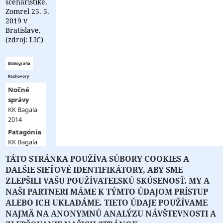
scenáristike.
Zomrel 25. 5.
2019 v
Bratislave.
(zdroj: LIC)
Bibliografia
Rozhovory
Nočné
správy
KK Bagala
2014
Patagónia
KK Bagala
2012
TÁTO STRÁNKA POUŽÍVA SÚBORY COOKIES A
▼ zobraziť
Zjavenie
DALŠIE SIEŤOVÉ IDENTIFIKÁTORY, ABY SME
viac ▼
L.C.A. 2005
ZLEPŠILI VAŠU POUŽÍVATEĽSKÚ SKÚSENOSŤ. MY A
Psie dni
NAŠI PARTNERI MÁME K TÝMTO ÚDAJOM PRÍSTUP
L.C.A. 2001
ALEBO ICH UKLADÁME. TIETO ÚDAJE POUŽÍVAME
Krst
NAJMÄ NA ANONYMNÚ ANALÝZU NÁVŠTEVNOSTI A
O PORTÁLI
O DRUŽSTVE
SPONZORI
KONTAKT
ohňom