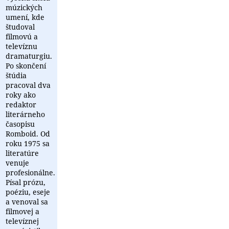
múzických
umení, kde
študoval
filmovú a
televíznu
dramaturgiu.
Po skončení
štúdia
pracoval dva
roky ako
redaktor
literárneho
časopisu
Romboid. Od
roku 1975 sa
literatúre
venuje
profesionálne.
Písal prózu,
poéziu, eseje
a venoval sa
filmovej a
televíznej