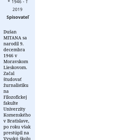
* 1946 - †
2019
Spisovateľ
Dušan
MITANA sa
narodil 9.
decembra
1946 v
Moravskom
Lieskovom.
Začal
študovať
žurnalistiku
na
Filozofickej
fakulte
Univerzity
Komenského
v Bratislave,
po roku však
prestúpil na
Vysokú školu