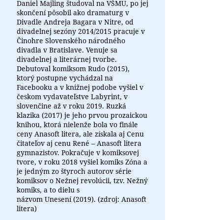
Daniel Majling študoval na VŠMU, po jej
skončení pôsobil ako dramaturg v
Divadle Andreja Bagara v Nitre, od
divadelnej sezóny 2014/2015 pracuje v
Činohre Slovenského národného
divadla v Bratislave. Venuje sa
divadelnej a literárnej tvorbe.
Debutoval komiksom Rudo (2015),
ktorý postupne vychádzal na
Facebooku a v knižnej podobe vyšiel v
českom vydavateľstve Labyrint, v
slovenčine až v roku 2019. Ruzká
klazika (2017) je jeho prvou prozaickou
knihou, ktorá nielenže bola vo finále
ceny Anasoft litera, ale získala aj Cenu
čitateľov aj cenu René – Anasoft litera
gymnazistov. Pokračuje v komiksovej
tvore, v roku 2018 vyšiel komiks Zóna a
je jedným zo štyroch autorov série
komiksov o Nežnej revolúcii, tzv. Nežný
komiks, a to dielu s
názvom Unesení (2019). (zdroj: Anasoft
litera)