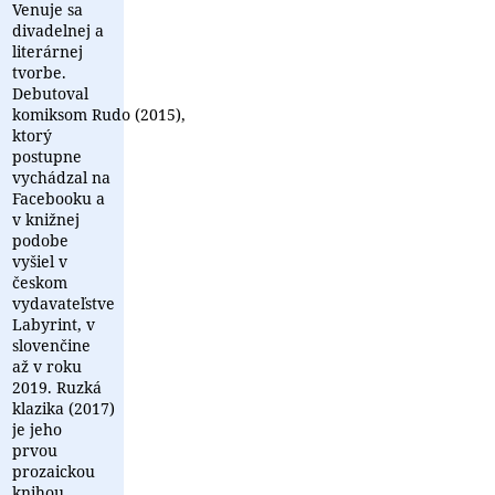
Venuje sa
divadelnej a
literárnej
tvorbe.
Debutoval
komiksom Rudo (2015),
ktorý
postupne
vychádzal na
Facebooku a
v knižnej
podobe
vyšiel v
českom
vydavateľstve
Labyrint, v
slovenčine
až v roku
2019. Ruzká
klazika (2017)
je jeho
prvou
prozaickou
knihou,