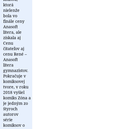
ktorá
nielenže
bola vo
finále ceny
Anasoft
litera, ale
získala aj
Cenu
čitateľov aj
cenu René –
Anasoft
litera
gymnazistov.
Pokračuje v
komiksovej
tvore, v roku
2018 vyšiel
komiks Zóna a
je jedným zo
štyroch
autorov
série
komiksov o