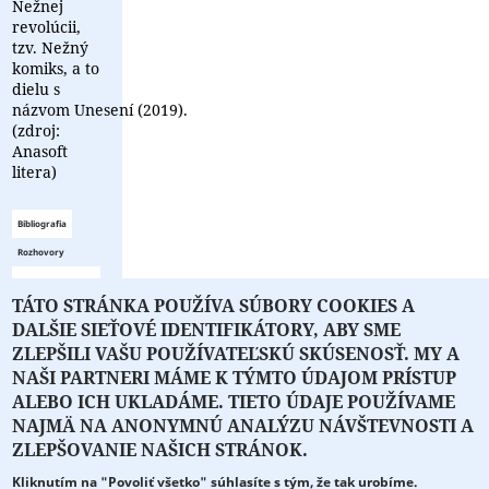
Nežnej
revolúcii,
tzv. Nežný
komiks, a to
dielu s
názvom Unesení (2019).
(zdroj:
Anasoft
litera)
Bibliografia
Rozhovory
Zoznam
TÁTO STRÁNKA POUŽÍVA SÚBORY COOKIES A
bibliografie
DALŠIE SIEŤOVÉ IDENTIFIKÁTORY, ABY SME
je prázdny
ZLEPŠILI VAŠU POUŽÍVATEĽSKÚ SKÚSENOSŤ. MY A
NAŠI PARTNERI MÁME K TÝMTO ÚDAJOM PRÍSTUP
ALEBO ICH UKLADÁME. TIETO ÚDAJE POUŽÍVAME
NAJMÄ NA ANONYMNÚ ANALÝZU NÁVŠTEVNOSTI A
O PORTÁLI
O DRUŽSTVE
SPONZORI
KONTAKT
ZLEPŠOVANIE NAŠICH STRÁNOK.
Kliknutím na "Povoliť všetko" súhlasíte s tým, že tak urobíme.