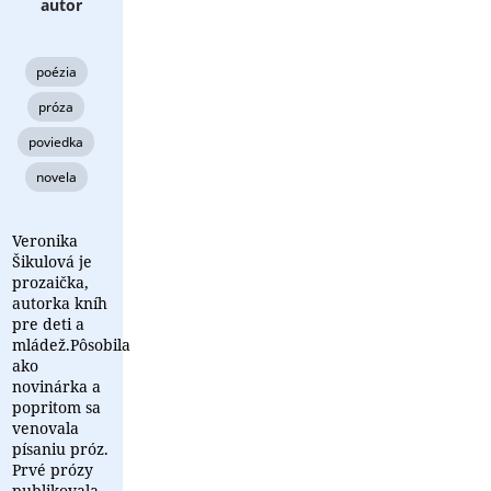
autor
poézia
próza
poviedka
novela
Veronika
Šikulová je
prozaička,
autorka kníh
pre deti a
mládež.Pôsobila
ako
novinárka a
popritom sa
venovala
písaniu próz.
Prvé prózy
publikovala