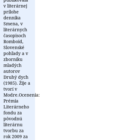
v literárnej
prílohe
denníka
Smena, v
literárnych
časopisoch
Romboid,
Slovenské
pohľady a v
zborníku
mladých
autorov
Druhý dych
(1985). Žije a
tvorí v
Modre.Ocenenia:
Prémia
Literárneho
fondu za
pôvodnú
literárnu
tvorbu za
rok 2009 za