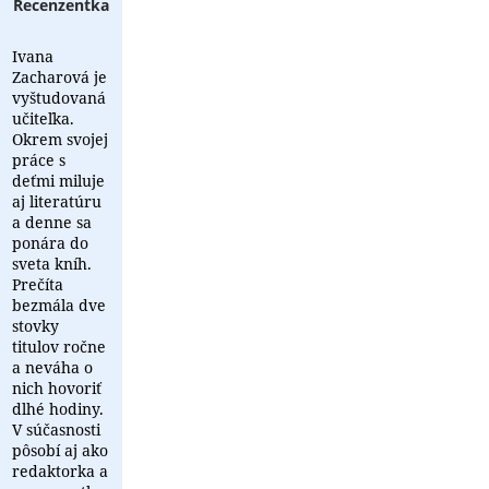
Recenzentka
Ivana
Zacharová je
vyštudovaná
učiteľka.
Okrem svojej
práce s
deťmi miluje
aj literatúru
a denne sa
ponára do
sveta kníh.
Prečíta
bezmála dve
stovky
titulov ročne
a neváha o
nich hovoriť
dlhé hodiny.
V súčasnosti
pôsobí aj ako
redaktorka a