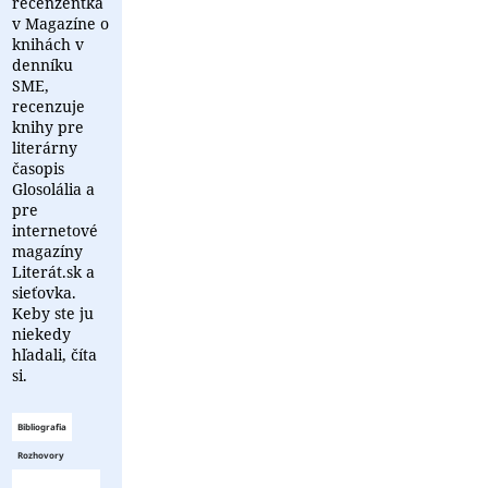
recenzentka
v Magazíne o
knihách v
denníku
SME,
recenzuje
knihy pre
literárny
časopis
Glosolália a
pre
internetové
magazíny
Literát.sk a
sieťovka.
Keby ste ju
niekedy
hľadali, číta
si.
Bibliografia
Rozhovory