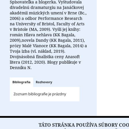
Spisovateľka a blogerka. Vyštudovala
divadelnú dramaturgiu na Janáčkovej
akadémii múzických umení v Brne (Bc.,
2006) a odbor Performance Research
na University of Bristol, Faculty of Arts
v Bristole (MA, 2009). Vyšli jej knihy:
román Hlava nehlava (KK Bagala,
2009),novela Dandy (KK Bagala, 2011),
prózy Malé Vianoce (KK Bagala, 2014) a
Tvoja izba (vl. náklad, 2019).
Dvojnásobná finalistka ceny Anasoft
litera (2012, 2020). Blogy publikuje v
Denníku N.
Bibliografia
Rozhovory
Zoznam bibliografie je prázdny
Copyright © 2026 Literát.sk
TÁTO STRÁNKA POUŽÍVA SÚBORY COOK
O PORTÁLI
O DRUŽSTVE
Všetky práva vyhradené.