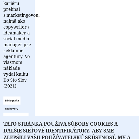
kariéru
prelínal
s marketingovou,
najmä ako
copywriter /
ideamaker a
social media
manager pre
reklamné
agentúry. Vo
vlastnom
náklade
vydal knihu
Do Sto Slov
(2021).
Bibliografia
Rozhovory
Zoznam
TÁTO STRÁNKA POUŽÍVA SÚBORY COOKIES A
bibliografie
DALŠIE SIEŤOVÉ IDENTIFIKÁTORY, ABY SME
je prázdny
ZLEPŠILI VAŠU POUŽÍVATEĽSKÚ SKÚSENOSŤ. MY A