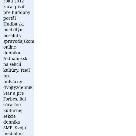
roku 2012
začal písať
pre hudobný
portál
Hudba.sk,
medzitým
pôsobil v
spravodajskom
online
denníku
Aktuálne.sk
na sekcii
kultúry. Písal
pre
bulvárny
dvojtýždenník
Star a pre
Forbes. Bol
súčasťou
kultúrnej
sekcie
denníka
SME. Svoju
mediálnu