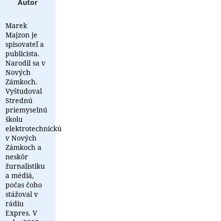
Autor
Marek
Majzon je
spisovateľ a
publicista.
Narodil sa v
Nových
Zámkoch.
Vyštudoval
Strednú
priemyselnú
školu
elektrotechnickú
v Nových
Zámkoch a
neskôr
žurnalistiku
a médiá,
počas čoho
stážoval v
rádiu
Expres. V