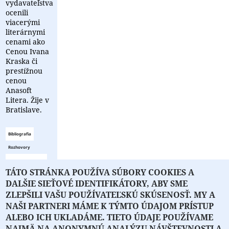
vydavateľstva
ocenili
viacerými
literárnymi
cenami ako
Cenou Ivana
Kraska či
prestížnou
cenou
Anasoft
Litera. Žije v
Bratislave.
Bibliografia
Rozhovory
Zoznam
TÁTO STRÁNKA POUŽÍVA SÚBORY COOKIES A
bibliografie
DALŠIE SIEŤOVÉ IDENTIFIKÁTORY, ABY SME
je prázdny
ZLEPŠILI VAŠU POUŽÍVATEĽSKÚ SKÚSENOSŤ. MY A
NAŠI PARTNERI MÁME K TÝMTO ÚDAJOM PRÍSTUP
ALEBO ICH UKLADÁME. TIETO ÚDAJE POUŽÍVAME
NAJMÄ NA ANONYMNÚ ANALÝZU NÁVŠTEVNOSTI A