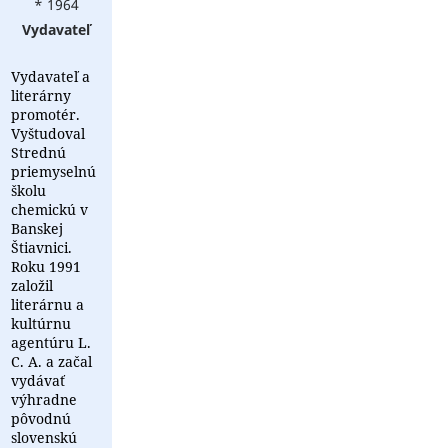
* 1964
Vydavateľ
Vydavateľ a
literárny
promotér.
Vyštudoval
Strednú
priemyselnú
školu
chemickú v
Banskej
Štiavnici.
Roku 1991
založil
literárnu a
kultúrnu
agentúru L.
C. A. a začal
vydávať
výhradne
pôvodnú
slovenskú