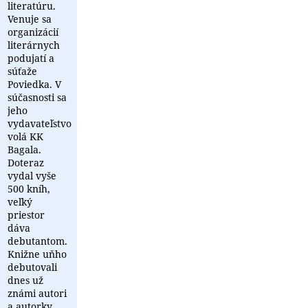
literatúru.
Venuje sa
organizácií
literárnych
podujatí a
súťaže
Poviedka. V
súčasnosti sa
jeho
vydavateľstvo
volá KK
Bagala.
Doteraz
vydal vyše
500 kníh,
veľký
priestor
dáva
debutantom.
Knižne uňho
debutovali
dnes už
známi autori
a autorky