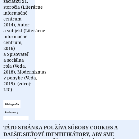
začiatku 21.
storočia (Literárne
informačné
centrum,
2014), Autor
a subjekt (Literárne
informačné
centrum,
2016)
a Spisovateľ
a sociálna
rola (Veda,
2018), Modernizmus
v pohybe (Veda,
2019). (zdroj:
LIC)
Bibliografia
Rozhovory
Zoznam
TÁTO STRÁNKA POUŽÍVA SÚBORY COOKIES A
bibliografie
DALŠIE SIEŤOVÉ IDENTIFIKÁTORY, ABY SME
je prázdny