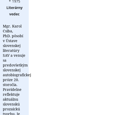
* 1975
Literárny
vedec
Mgr. Karol
Csiba,
PhD. pôsobí
v Ústave
slovenskej
literatúry
SAV a venuje
sa
predovšetkým
slovenskej
autobiografickej
próze 20.
storočia.
Pravidelne
reflektuje
aktuálnu
slovenskú
prozaickú
tvorbu. Je