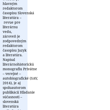
hlavným
redaktorom
časopisu Slovenská
literatúra –
revue pre
literárnu
vedu,
zároveň je
zodpovedným
redaktorom
časopisu Jazyk
a literatúra.
Napísal
literárnohistorickú
monografiu Privátne
– verejné –
autobiografické (SAV,
2014), je aj
spoluautorom
publikácií Hľadanie
súčasnosti –
slovenská
literatúra