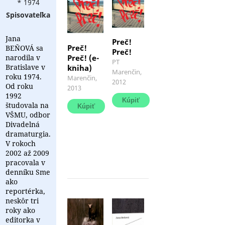
* 1974
Spisovateľka
Jana
Preč!
Preč!
BEŇOVÁ sa
Preč!
narodila v
Preč! (e-
Dvojdielny
PT
Bratislave v
kniha)
Dvojdielny
PT
román
Marenčin,
roku 1974.
román
Marenčin,
o
2012
o
Od roku
2013
tom,
tom,
1992
že
že
študovala na
základom
základom
VŠMU, odbor
tvorivého
tvorivého
Divadelná
života
života
dramaturgia.
je
je
blicovanie
V rokoch
blicovanie
a
2002 až 2009
a
dobrodružstvo.
pracovala v
dobrodružstvo.
Rosa,
denníku Sme
Rosa,
...
ako
...
reportérka,
neskôr tri
roky ako
editorka v