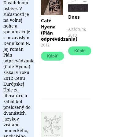
Divadelnom
ústave. V
súčasnosti je
Dnes
na voľnej
Café
nohe a
Hyena
Janu
Artforum,
spolupracuje
(Plán
Café
PT
Beňovú
2010
s nezávislým
Hyena,
odprevádzania)
Marenčin,
ako
Denníkom N.
tradičná
2012
spisovateľku
Jej román
kaviareň
asi
v
Plán
netreba
centre
odprevádzania
pridlho
Bratislavy,
(Café Hyena)
predstavovať.
v
získal v roku
ktorej
2012 Cenu
sa
Európskej
miešajú
Únie za
turisti
literatúru a
so
zatiaľ bol
...
preložený do
dvanástich
jazykov
vrátane
nemeckého,
anglického,