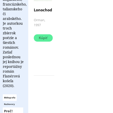
francúzskeho,
talianskeho
Lonochod
či
arabského.
Zbierka
Orman,
Je autorkou
básní
1997
troch
mladej
zbierok
autorky
poézie a
s
šiestich
detsky
naivnými
románov.
obrázkami.
Zatiaľ
poslednou
jej knihou je
reportážny
román
Flanérová
košeľa
(2020).
Bibliografia
Rozhovory
Preč!