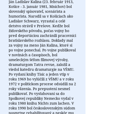
Ján Ladislav Kalina (23. február 1913,
Košice - 3. január 1981, Mníchov) bol
slovenský spisovateľ, scenárista a
humorista. Narodil sa v Košiciach ako
Ladislav Schwarz, vyrastal a celé
detstvo strávil v Prešove. Keďže bol
židovského pôvodu, počas vojny ho
pred deportáciou zachránili pracovníci
bratislavského rozhlasu. Doklady mal
za vojny na meno Ján Kalina, ktoré si
po vojne ponechal. Po vojne publikoval
v novinách a časopisoch, bol
umeleckým šéfom filmovej výroby,
dramaturgom Tatra revue, založil a
viedol katedru dramaturgie na VŠMU.
Po vydaní knihy Tisíc a jeden vtip v
roku 1969 ho vylúčili z VŠMU a v roku
1972 v politickom procese odsúdili na 2
roky väzenia. Po prepustení nesmel
publikovať. Po vysťahovaní sa do
Spolkovej republiky Nemecko vydal v
roku 1980 knihu Nichts zum lachen. V
roku 1990 bol československým súdom
posmrtne rehabilitovaný a neskôr mu