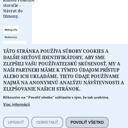
storočie -
Návrat do
Dimony.
Bibliografia
Rozhovory
Zoznam
TÁTO STRÁNKA POUŽÍVA SÚBORY COOKIES A
bibliografie
DALŠIE SIEŤOVÉ IDENTIFIKÁTORY, ABY SME
je prázdny
ZLEPŠILI VAŠU POUŽÍVATEĽSKÚ SKÚSENOSŤ. MY A
NAŠI PARTNERI MÁME K TÝMTO ÚDAJOM PRÍSTUP
ALEBO ICH UKLADÁME. TIETO ÚDAJE POUŽÍVAME
NAJMÄ NA ANONYMNÚ ANALÝZU NÁVŠTEVNOSTI A
O PORTÁLI
O DRUŽSTVE
SPONZORI
KONTAKT
ZLEPŠOVANIE NAŠICH STRÁNOK.
Kliknutím na "Povoliť všetko" súhlasíte s tým, že tak urobíme.
Projekt z verejných fondov podporil
Viac informácií
Copyright © 2026 Literát.sk
Cookie preferencie
Všetky práva vyhradené.
UPRAVIŤ
ODMIETNUŤ
POVOLIŤ VŠETKO
literat@literat.sk
Created by
ActivIT