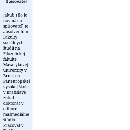
Spisovateľ
Jakub Filo je
novinár a
spisovateľ. Je
absolventom
Fakulty
sociálnych
štúdií na
Filozofickej
fakulte
Masarykovej
univerzity v
Brne, na
Paneurópskej
vysokej škole
v Bratislave
získal
doktorát v
odbore
masmediálne
štúdia.
Pracoval v