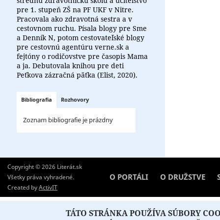
strednú zdravotnícku školu a učiteľstvo
pre 1. stupeň ZŠ na PF UKF v Nitre.
Pracovala ako zdravotná sestra a v
cestovnom ruchu. Písala blogy pre Sme
a Denník N, potom cestovateľské blogy
pre cestovnú agentúru verne.sk a
fejtóny o rodičovstve pre časopis Mama
a ja. Debutovala knihou pre deti
Peťkova zázračná päťka (Elist, 2020).
Bibliografia
Rozhovory
Zoznam bibliografie je prázdny
Copyright © 2026 Literát.sk
O PORTÁLI
O DRUŽSTVE
Všetky práva vyhradené.
Created by
ActivIT
TÁTO STRÁNKA POUŽÍVA SÚBORY COOK