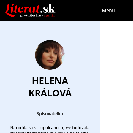
Menu
HELENA
KRÁLOVÁ
Spisovateľka
Narodila sa v Topoľčanoch, vyštudovala