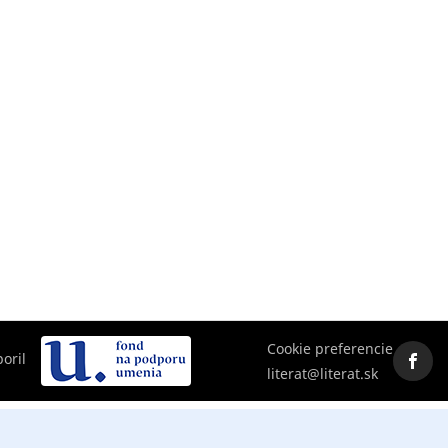
Cookie preferencie
oril
literat@literat.sk