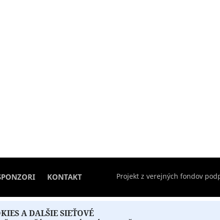
Projekt z verejných fondov podp
SPONZORI
KONTAKT
IES A DALŠIE SIEŤOVÉ