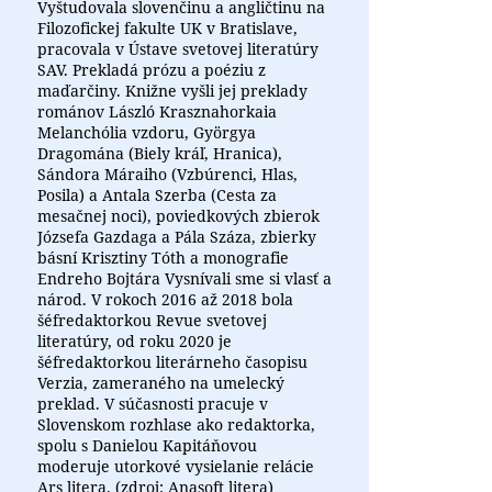
Vyštudovala slovenčinu a angličtinu na
Filozofickej fakulte UK v Bratislave,
pracovala v Ústave svetovej literatúry
SAV. Prekladá prózu a poéziu z
maďarčiny. Knižne vyšli jej preklady
románov László Krasznahorkaia
Melanchólia vzdoru, Györgya
Dragomána (Biely kráľ, Hranica),
Sándora Máraiho (Vzbúrenci, Hlas,
Posila) a Antala Szerba (Cesta za
mesačnej noci), poviedkových zbierok
Józsefa Gazdaga a Pála Száza, zbierky
básní Krisztiny Tóth a monografie
Endreho Bojtára Vysnívali sme si vlasť a
národ. V rokoch 2016 až 2018 bola
šéfredaktorkou Revue svetovej
literatúry, od roku 2020 je
šéfredaktorkou literárneho časopisu
Verzia, zameraného na umelecký
preklad. V súčasnosti pracuje v
Slovenskom rozhlase ako redaktorka,
spolu s Danielou Kapitáňovou
moderuje utorkové vysielanie relácie
Ars litera. (zdroj: Anasoft litera)