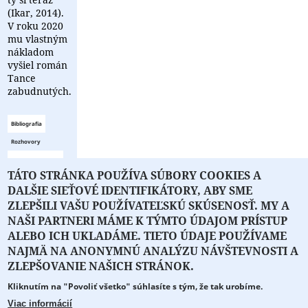
(Ikar, 2014).
V roku 2020
mu vlastným
nákladom
vyšiel román
Tance
zabudnutých.
Bibliografia
Rozhovory
Zoznam
TÁTO STRÁNKA POUŽÍVA SÚBORY COOKIES A
bibliografie
DALŠIE SIEŤOVÉ IDENTIFIKÁTORY, ABY SME
je prázdny
ZLEPŠILI VAŠU POUŽÍVATEĽSKÚ SKÚSENOSŤ. MY A
NAŠI PARTNERI MÁME K TÝMTO ÚDAJOM PRÍSTUP
ALEBO ICH UKLADÁME. TIETO ÚDAJE POUŽÍVAME
NAJMÄ NA ANONYMNÚ ANALÝZU NÁVŠTEVNOSTI A
O PORTÁLI
O DRUŽSTVE
SPONZORI
KONTAKT
ZLEPŠOVANIE NAŠICH STRÁNOK.
Kliknutím na "Povoliť všetko" súhlasíte s tým, že tak urobíme.
Projekt z verejných fondov podporil
Viac informácií