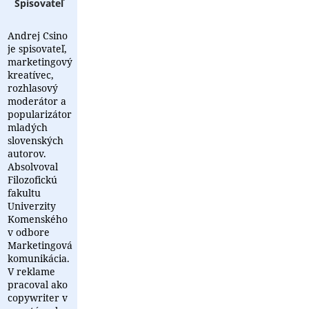
Spisovateľ
Andrej Csino
je spisovateľ,
marketingový
kreatívec,
rozhlasový
moderátor a
popularizátor
mladých
slovenských
autorov.
Absolvoval
Filozofickú
fakultu
Univerzity
Komenského
v odbore
Marketingová
komunikácia.
V reklame
pracoval ako
copywriter v