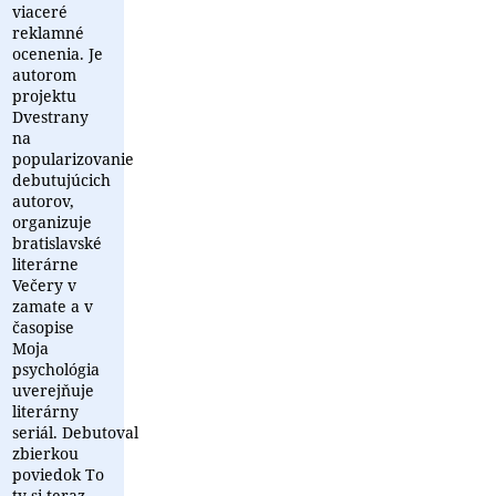
viaceré
reklamné
ocenenia. Je
autorom
projektu
Dvestrany
na
popularizovanie
debutujúcich
autorov,
organizuje
bratislavské
literárne
Večery v
zamate a v
časopise
Moja
psychológia
uverejňuje
literárny
seriál. Debutoval
zbierkou
poviedok To
ty si teraz