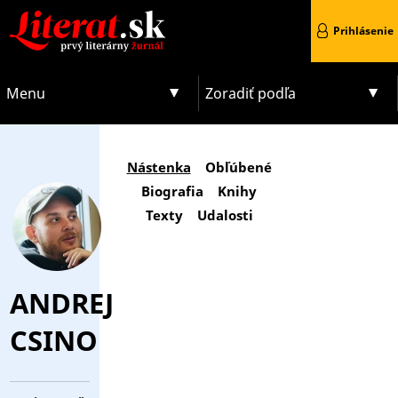
Prihlásenie
Menu
Zoradiť podľa
Nástenka
Obľúbené
Biografia
Knihy
Texty
Udalosti
ANDREJ
CSINO