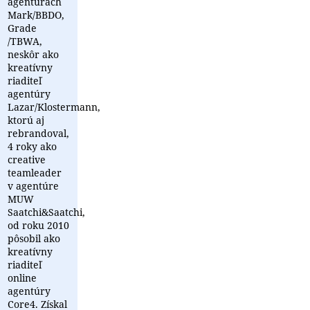
agentúrach
Mark/BBDO,
Grade
/TBWA,
neskôr ako
kreatívny
riaditeľ
agentúry
Lazar/Klostermann,
ktorú aj
rebrandoval,
4 roky ako
creative
teamleader
v agentúre
MUW
Saatchi&Saatchi,
od roku 2010
pôsobil ako
kreatívny
riaditeľ
online
agentúry
Core4. Získal