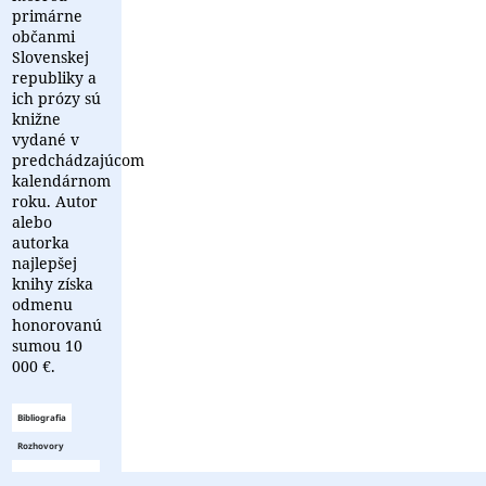
primárne
občanmi
Slovenskej
republiky a
ich prózy sú
knižne
vydané v
predchádzajúcom
kalendárnom
roku. Autor
alebo
autorka
najlepšej
knihy získa
odmenu
honorovanú
sumou 10
000 €.
Bibliografia
Rozhovory
Zoznam