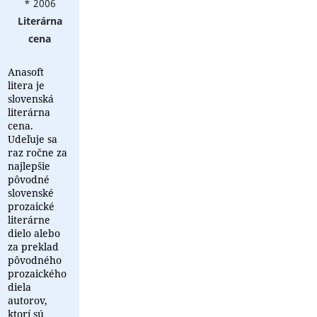
* 2006
Literárna
cena
Anasoft
litera je
slovenská
literárna
cena.
Udeľuje sa
raz ročne za
najlepšie
pôvodné
slovenské
prozaické
literárne
dielo alebo
za preklad
pôvodného
prozaického
diela
autorov,
ktorí sú