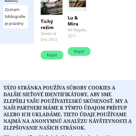
Rozhovory
Zoznam
bibliografie
Lu &
Tichý
Mira
je prázdny
režim
Príbehy
KK Bagala,
Z
Drewo &
z
2011
miesta,
Srd, 2013
domáceho
kde
Mesta,
Fritz
dedinských
sedí
domov
v
aj
letiskovej
zo
pobočke
zámorského
Café
City
Sacher,
sú
TÁTO STRÁNKA POUŽÍVA SÚBORY COOKIES A
má
meandrami
priamy
DALŠIE SIEŤOVÉ IDENTIFIKÁTORY, ABY SME
motívov
výhľad
ZLEPŠILI VAŠU POUŽÍVATEĽSKÚ SKÚSENOSŤ. MY A
a
na
...
NAŠI PARTNERI MÁME K TÝMTO ÚDAJOM PRÍSTUP
mladú
ALEBO ICH UKLADÁME. TIETO ÚDAJE POUŽÍVAME
ženu,
NAJMÄ NA ANONYMNÚ ANALÝZU NÁVŠTEVNOSTI A
...
O PORTÁLI
O DRUŽSTVE
SPONZORI
KONTAKT
ZLEPŠOVANIE NAŠICH STRÁNOK.