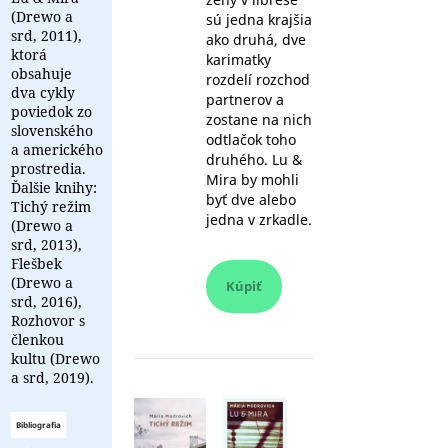
(Drewo a
sú jedna krajšia
srd, 2011),
ako druhá, dve
ktorá
karimatky
obsahuje
rozdelí rozchod
dva cykly
partnerov a
poviedok zo
zostane na nich
slovenského
odtlačok toho
a amerického
druhého. Lu &
prostredia.
Mira by mohli
Ďalšie knihy:
byť dve alebo
Tichý režim
jedna v zrkadle.
(Drewo a
srd, 2013),
Flešbek
(Drewo a
Kúpiť
srd, 2016),
Rozhovor s
členkou
kultu (Drewo
a srd, 2019).
Bibliografia