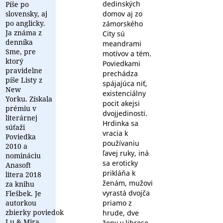
dedinských
Píše po
slovensky, aj
domov aj zo
po anglicky.
zámorského
Ja známa z
City sú
denníka
meandrami
Sme, pre
motívov a tém.
ktorý
Poviedkami
pravidelne
prechádza
píše Listy z
spájajúca niť,
New
existenciálny
Yorku. Získala
pocit akejsi
prémiu v
dvojjedinosti.
literárnej
Hrdinka sa
súťaži
vracia k
Poviedka
používaniu
2010 a
ľavej ruky, iná
nomináciu
sa eroticky
Anasoft
prikláňa k
litera 2018
ženám, mužovi
za knihu
vyrastá dvojča
Flešbek. Je
autorkou
priamo z
zbierky poviedok
hrude, dve
Lu & Mira
ženy v librese