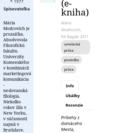
(e-
* 1977
Spisovateľka
kniha)
Mária
Mária
Modrovich je
Modrovich,
prozaička.
KK Bagala
2011
Absolvovala
umelecká
Filozofickú
próza
fakultu
Univerzity
poviedka
Komenského
v kombinácii
próza
marketingová
komunikácia
-
Info
neslovanská
Ukážky
filológia.
Niekoľko
Recenzie
rokov žila v
New Yorku,
Príbehy z
v súčasnosti
domáceho
najmä v
Mesta,
Bratislave.