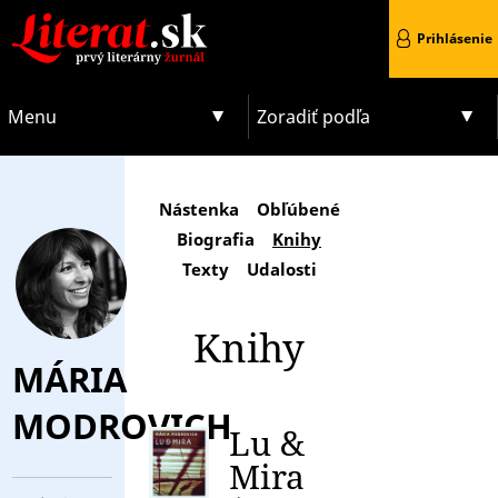
Prihlásenie
Menu
Zoradiť podľa
Nástenka
Obľúbené
Biografia
Knihy
Texty
Udalosti
Knihy
MÁRIA
MODROVICH
Lu &
Mira