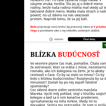
záujme vnuka, tvrdila. Šlo jej aj o dobré meno
rodiny, lenže naša rodina mohla mať vtedy už l
takzvané dobré meno. Matka mala strach o naš
povesť, no už dávno na nás ukazovali
prstom. Napriek tomu, že sa jej báli.
Balla
pripravuje novú knihu! Jej pracovný názov je
V prázd
ringu
a ponúkame vám z nej niekoľko ucelených ukážok.
Čítať ďalej
03/05/2021
BLÍZKA
BUDÚCNOSŤ
Vo vesmíre plynie čas inak, pomalšie. Čítala so
že astronauti, ktorí sa vrátia z misie, nezostarn
rovnako, ako ich kolegovia na Zemi. Je to akoby
cestovali v čase. Čo by sa stalo so mnou? Čo by
bolo s blízkou budúcnosťou? Rozplynula by sa 
minulosti? Zostali by po nej aspoň falošné
spomienky?
Cez sklené dvere vidím sestrinho manžela
Mareka. Vycíti môj pohľad, stojí v hlúčiku svojic
kolegov a keď sa k nim konečne prederiem,
sprisahanecky na mňa mrkne. Vtedy mi to
docvakne. Sestra mu prezradila, že som si prišl