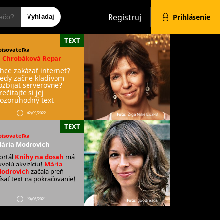
Hľadať
Registruj
Prihlásenie
TEXT
pisovateľka
. Chrobáková Repar
hce zakázať internet?
edy začne kladivom
ozbíjať serverovne?
rečítajte si jej
ozoruhodný text!
02/09/2022
Foto:
Žiga Mihelčič/FB
TEXT
pisovateľka
ária Modrovich
ortál
Knihy na dosah
má
kvelú akvizíciu!
Mária
odrovich
začala preň
ísať text na pokračovanie!
20/06/2021
Foto:
goodreads