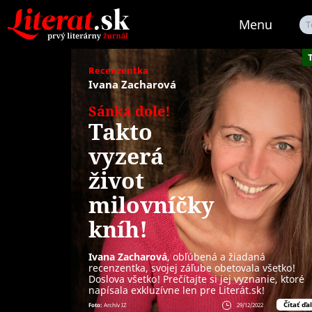
Menu
T
Recenzentka
Ivana Zacharová
Sánka dole!
Takto
vyzerá
život
milovníčky
kníh!
Ivana Zacharová
, obľúbená a žiadaná
recenzentka, svojej záľube obetovala všetko!
Doslova všetko! Prečítajte si jej vyznanie, ktoré
napísala exkluzívne len pre Literát.sk!
Čítať ďal
Foto:
Archív IZ
29/12/2022