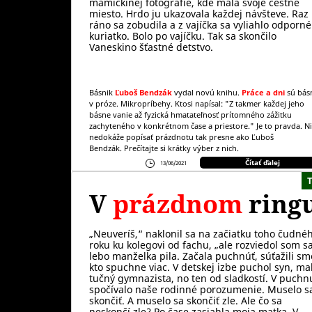
mamičkinej fotografie, kde mala svoje čestné
miesto. Hrdo ju ukazovala každej návšteve. Raz
ráno sa zobudila a z vajíčka sa vyliahlo odporné
kuriatko. Bolo po vajíčku. Tak sa skončilo
Vaneskino šťastné detstvo.
Básnik
Ľuboš Bendzák
vydal novú knihu.
Práce a dni
sú bás
v próze. Mikropríbehy. Ktosi napísal: "Z takmer každej jeho
básne vanie až fyzická hmatateľnosť prítomného zážitku
zachyteného v konkrétnom čase a priestore." Je to pravda. N
nedokáže popísať prázdnotu tak presne ako Ľuboš
Bendzák. Prečítajte si krátky výber z nich.
Čítať ďalej
13/06/2021
V
prázdnom
ring
„Neuveríš,“ naklonil sa na začiatku toho čudné
roku ku kolegovi od fachu, „ale rozviedol som sa
lebo manželka pila. Začala puchnúť, súťažili sm
kto spuchne viac. V detskej izbe puchol syn, ma
tučný gymnazista, no ten od sladkostí. V puchn
spočívalo naše rodinné porozumenie. Muselo s
skončiť. A muselo sa skončiť zle. Ale čo sa
neskončí zle? Po čase zasiahla moja matka. V