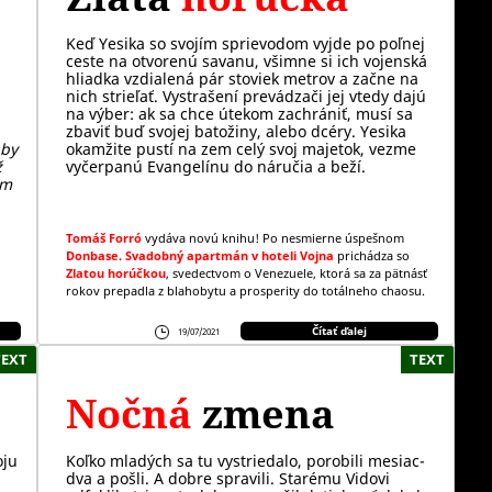
Keď Yesika so svojím sprievodom vyjde po poľnej
ceste na otvorenú savanu, všimne si ich vojenská
hliadka vzdialená pár stoviek metrov a začne na
nich strieľať. Vystrašení prevádzači jej vtedy dajú
na výber: ak sa chce útekom zachrániť, musí sa
zbaviť buď svojej batožiny, alebo dcéry. Yesika
 by
okamžite pustí na zem celý svoj majetok, vezme
ž
vyčerpanú Evangelínu do náručia a beží.
em
Tomáš Forró
vydáva novú knihu! Po nesmierne úspešnom
Donbase. Svadobný apartmán v hoteli Vojna
prichádza so
Zlatou horúčkou
, svedectvom o Venezuele, ktorá sa za pätnásť
rokov prepadla z blahobytu a prosperity do totálneho chaosu.
Čítať ďalej
19/07/2021
TEXT
TEXT
Nočná
zmena
oju
Koľko mladých sa tu vystriedalo, porobili mesiac-
dva a pošli. A dobre spravili. Starému Vidovi