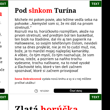
TEXT
TEXT
Pod
slnkom
Turína
u
Michele mi potom povie, ako ležíme vedľa seba na
.
pohovke: „Nemyslel som si, že mi dáš na prvom
stretnutí.“
Rozruší ma to, horúčkovito rozmýšľam, akože na
ý,
prvom stretnutí, veď predtým bol ten basketbal,
ten bozk na štadióne, dal mi aj ten papierik na
n
Halloweene, so svojím telefónnym číslom, nevideli
sa
sme sa dnes prvýkrát, nie je mi to cudzí muž, nie,
bože, je to manžel mojej najlepšej kamarátky.
A vôbec, čo tým myslí, čo tým naznačuje, že som
ta
kurva, isteže, a pozriem sa naňho trochu
je
vydesene, trochu naštvane, na to nové vysoké
a šľachovité telo, ktoré v ten deň začnem
ače
spoznávať, ktoré si začnem prisvojovať
Ivana Dobrakovová
vydala novú knihu a vy si z nej môžete
o
prečítať ukážku!
Čítať ďalej
19/12/2021
TEXT
TEXT
Zlatá
horúčka