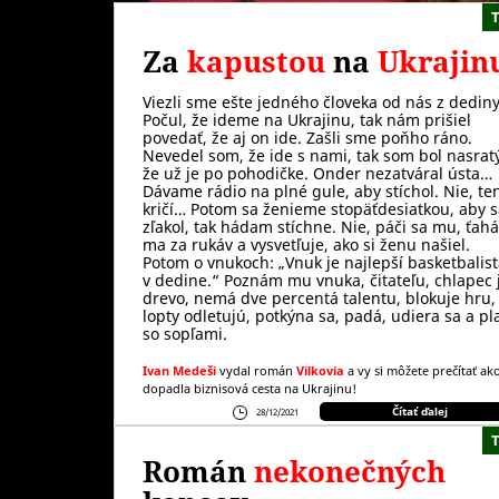
Za
kapustou
na
Ukrajin
Viezli sme ešte jedného človeka od nás z dediny
Počul, že ideme na Ukrajinu, tak nám prišiel
povedať, že aj on ide. Zašli sme poňho ráno.
Nevedel som, že ide s nami, tak som bol nasrat
že už je po pohodičke. Onder nezatváral ústa…
Dávame rádio na plné gule, aby stíchol. Nie, te
kričí… Potom sa ženieme stopäťdesiatkou, aby 
zľakol, tak hádam stíchne. Nie, páči sa mu, ťahá
ma za rukáv a vysvetľuje, ako si ženu našiel.
Potom o vnukoch: „Vnuk je najlepší basketbalis
v dedine.“ Poznám mu vnuka, čitateľu, chlapec 
drevo, nemá dve percentá talentu, blokuje hru,
lopty odletujú, potkýna sa, padá, udiera sa a pl
so sopľami.
Ivan Medeši
vydal román
Vilkovia
a vy si môžete prečítať ak
dopadla biznisová cesta na Ukrajinu!
Čítať ďalej
28/12/2021
Román
nekonečných