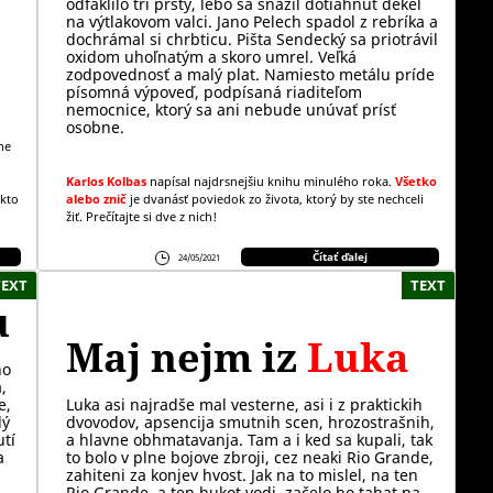
odfaklilo tri prsty, lebo sa snažil dotiahnuť dekel
na výtlakovom valci. Jano Pelech spadol z rebríka a
dochrámal si chrbticu. Pišta Sendecký sa priotrávil
oxidom uhoľnatým a skoro umrel. Veľká
zodpovednosť a malý plat. Namiesto metálu príde
písomná výpoveď, podpísaná riaditeľom
nemocnice, ktorý sa ani nebude unúvať prísť
osobne.
ne
Karlos Kolbas
napísal najdrsnejšiu knihu minulého roka.
Všetko
ikto
alebo znič
je dvanásť poviedok zo života, ktorý by ste nechceli
žiť. Prečítajte si dve z nich!
Čítať ďalej
24/05/2021
TEXT
TEXT
u
Maj nejm iz
Luka
ho
,
e,
Luka asi najradše mal vesterne, asi i z praktickih
lý
dvovodov, apsencija smutnih scen, hrozostrašnih,
utí
a hlavne obhmatavanja. Tam a i ked sa kupali, tak
a
to bolo v plne bojove zbroji, cez neaki Rio Grande,
zahiteni za konjev hvost. Jak na to mislel, na ten
Rio Grande, a ten hukot vodi, začelo ho tahat na