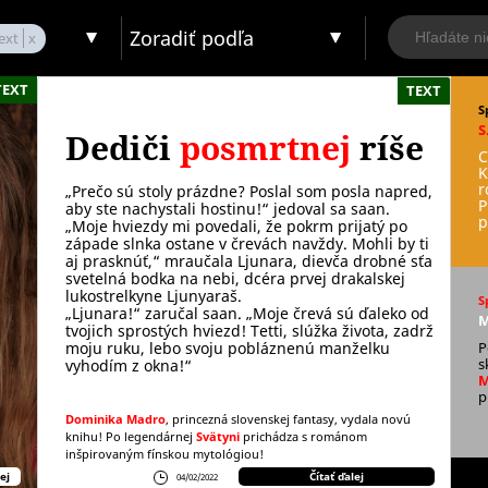
Zoradiť podľa
ext
TEXT
TEXT
S
S
Dediči
posmrtnej
ríše
C
K
r
„Prečo sú stoly prázdne? Poslal som posla napred,
P
aby ste nachystali hostinu!“ jedoval sa saan.
p
„Moje hviezdy mi povedali, že pokrm prijatý po
západe slnka ostane v črevách navždy. Mohli by ti
aj prasknúť,“ mraučala Ljunara, dievča drobné sťa
svetelná bodka na nebi, dcéra prvej drakalskej
lukostrelkyne Ljunyaraš.
S
„Ljunara!“ zaručal saan. „Moje črevá sú ďaleko od
M
tvojich sprostých hviezd! Tetti, slúžka života, zadrž
moju ruku, lebo svoju pobláznenú manželku
P
s
vyhodím z okna!“
M
p
Dominika Madro
, princezná slovenskej fantasy, vydala novú
knihu! Po legendárnej
Svätyni
prichádza s románom
inšpirovaným fínskou mytológiou!
ej
Čítať ďalej
04/02/2022