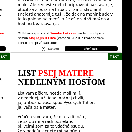
malu. Ale ked ešte nebol pripraveni na stavanje,
en
otočil sa z boka na hrbat, v ramci skromnih
u
znalosti anatomije tušil, že tlak na mehir bude v
tejto polohe najmenši a že ešte vidrži možno a i
hodinu bez stavanja.
nom
Obľúbený spisovateľ
Zvonko Lakčevič
vydal minulý rok
román
Maj nejm iz Luka
(escadra, 2020), z ktorého vám
ponúkame prvú kapitolu!
Čítať ďalej
16/04/2021
TEXT
TEXT
LIST
PSEJ MATERE
m,
NEDEĽNÝM HOSŤOM
ú
List vám píšem, hostia moji milí,
do
v nedeľnej, už tichej nočnej chvíli,
ja, príbuzná vaša spod Vysokých Tatier,
ja, vaša psia mater.
h
Vďačná som vám, že ma radi máte,
že sa do mňa radi posielate,
oj, veľmi som za to vďačná osudu,
a
že v nedeľu klopete mi na búdu...