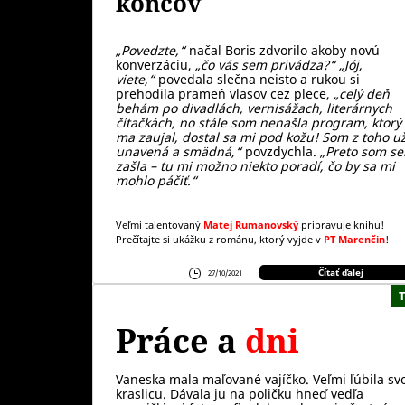
koncov
„Povedzte,“
načal Boris zdvorilo akoby novú
konverzáciu,
„čo vás sem privádza?“ „Jój,
viete,“
povedala slečna neisto a rukou si
prehodila prameň vlasov cez plece,
„celý deň
behám po divadlách, vernisážach, literárnych
čítačkách, no stále som nenašla program, ktorý
ma zaujal, dostal sa mi pod kožu!
Som z toho u
unavená a smädná,“
povzdychla.
„Preto som s
zašla – tu mi možno niekto poradí, čo by sa mi
mohlo páčiť.“
Veľmi talentovaný
Matej Rumanovský
pripravuje knihu!
Prečítajte si ukážku z románu, ktorý vyjde v
PT Marenčin
!
Čítať ďalej
27/10/2021
Práce a
dni
Vaneska mala maľované vajíčko. Veľmi ľúbila sv
kraslicu. Dávala ju na poličku hneď vedľa